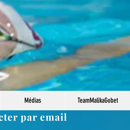
Médias
TeamMalikaGobet
ter par email