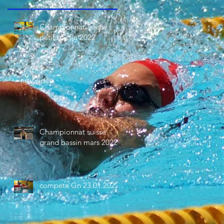
Championnat Suisse
petit bassin 2022
nrtv video
Championnat suisse
grand bassin mars 2022
compete Gn 23.01.2022