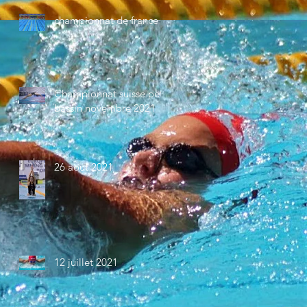
championnat de france
Championnat suisse petit
bassin novembre 2021
26 aout 2021
12 juillet 2021