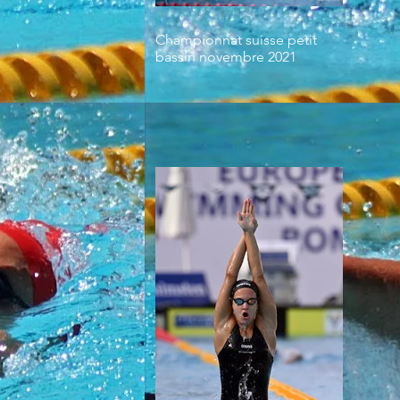
Championnat suisse petit
bassin novembre 2021