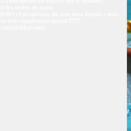
Grand bassin est classée sur le
 sommet 
ez les moins de 17ans
ERO 1
 Européenne du 50m doss depuis 3 mois 
t tout simplement génial !!!!!!!!
TeamMalikaGobet
Championnat suisse grand
bassin mars 2022