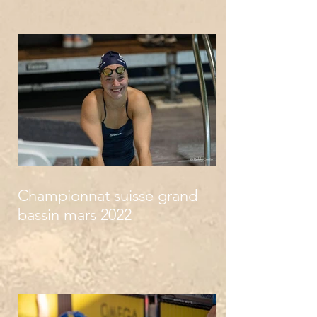
Championnat suisse grand
bassin mars 2022