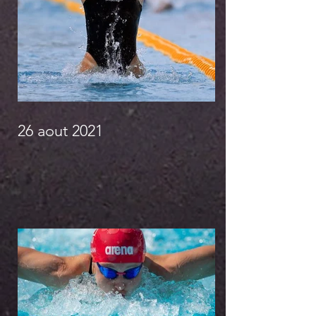
26 aout 2021