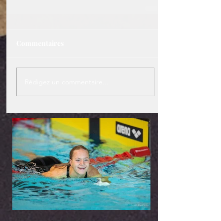
Commentaires
Rédigez un commentaire...