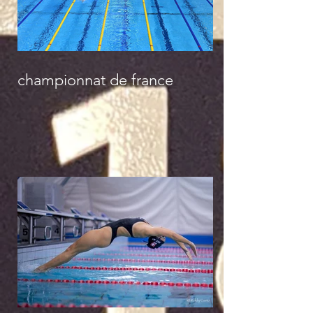
championnat de france