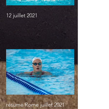
12 juillet 2021
résumé Rome juillet 2021