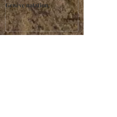
Genève natation.
juniors du 3 au
à KAZAN Russ
Posts Récents
Championnat Suisse petit bassin
2022
nrtv video
Championnat suisse grand bassin