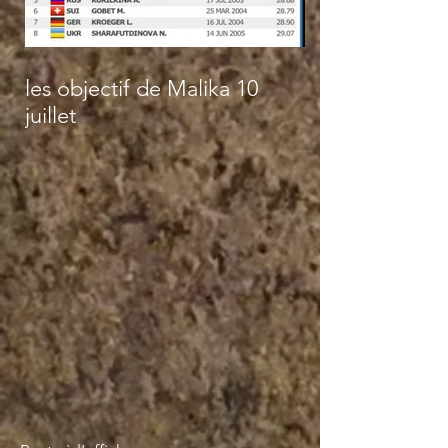
les objectif de Malika 10
juillet