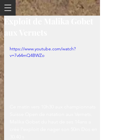
Exploit de Malika Gobet
aux Vernets
https://www.youtube.com/watch?
v=7v64mQ4BWZo
Ce matin vers 10h30 aux championnats 
Suisse Open de natation aux Vernets.
Malika Gobet du haut de ses 14ans a 
créé l'exploit de nager son 50m Dos en 
30.40 s