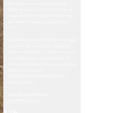
Elle améliore sa mpp qui était de 
30.62s et surtout crée l'exploit de se 
hisser en finale A du plus haut niveau 
de natation Suisse toute catégorie 
!!!!!!.
Cet après-midi vers17h00 elle va nager 
au milieu des meilleures nageuses 
Suisse comme Sacha Touretski qui est 
une nageuse pro et qui était au JO..
Incroyable Malika est entré aujourd'hui 
dans le top 8 Suisse  
YEEEEEEHHHHEHEHEHEEHHH
à 14 ans !!!!!!!!
Paco ReporterManager 
TeamMalikaGobet