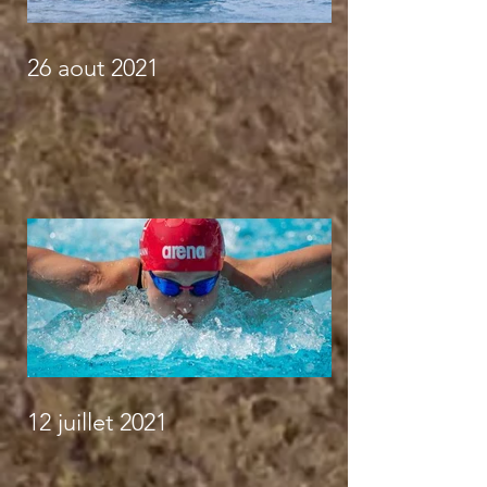
26 aout 2021
12 juillet 2021