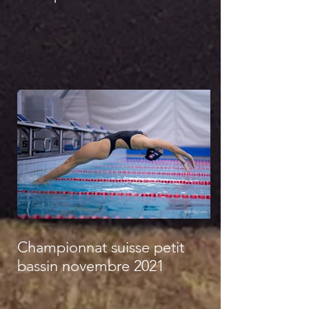
Championnat suisse petit
bassin novembre 2021