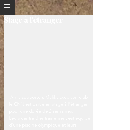
Stage à l'étranger
 Amis supporters Malika avec son club 
le CNN est partie en stage à l'étranger 
pour une durée de 2 semaines.
Leurs centre d'entraìnement est équipé 
d'une piscine olympique et leurs 