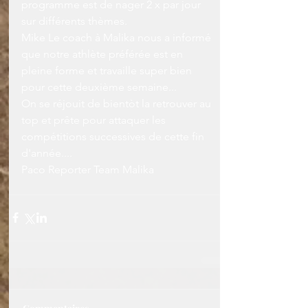
programme est de nager 2 x par jour 
sur différents thèmes.
Mike Le coach à Malika nous a informé 
que notre athlète préférée est en 
pleine forme et travaille super bien 
pour cette deuxième semaine...
On se réjouit de bientòt la retrouver au 
top et prête pour attaquer les 
compétitions successives de cette fin 
d'année....
Paco Reporter Team Malika